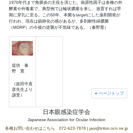
1970年代まで角膜炎の主役を演じた。病原性因子は各種の外
酵素や外毒素で、典型例では輪状膿瘍を来し、放置すれば早
期に穿孔に至る。この50年、本菌をtargetにした薬剤開発が
行われ、現在は鎮静化の感があるが、多剤耐性緑膿菌
（MDRP）の今後の逆襲が不気味である。（秦野寛）
提供 秦
野 寛
（故田中直
彦先生より
ページトップ
譲受）
日本眼感染症学会
Japanese Association for Ocular Infection
各種お問い合わせはこちら 072-623-7878 | jaoi@triton.ocn.ne.jp