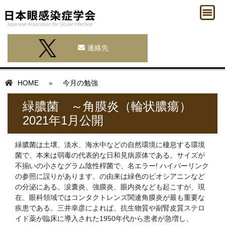
連絡先
HOME
»
今月の勉強
緑膿菌 ～角膜炎（輪状膿瘍）
2021年1月公開
緑膿菌は土壌、淡水、海水中などの自然環境に棲息する環境
菌で、本来は弱毒の代表的な日和見病原体である。サイズが
不揃いの小さなグラム陰性桿菌で、名エラー! ハイパーリンク
の参照に誤りがあります。の由来は緑色のピオシアニンなど
の分泌にある。涙囊炎、強膜炎、眼内炎なども起こすが、現
在、眼科領域ではコンタクトレンズ関連角膜炎が最も重要な
疾患である。三井幸彦によれば、抗生物質や副腎皮質ステロ
イド薬が臨床に導入された1950年代から患者が急増し、