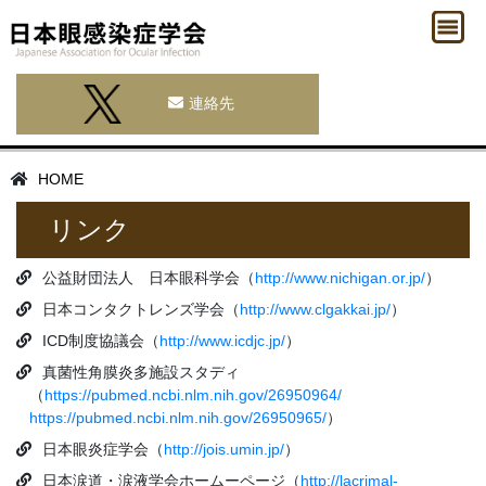
連絡先
HOME
リンク
公益財団法人 日本眼科学会（
http://www.nichigan.or.jp/
）
日本コンタクトレンズ学会（
http://www.clgakkai.jp/
）
ICD制度協議会（
http://www.icdjc.jp/
）
真菌性角膜炎多施設スタディ
（
https://pubmed.ncbi.nlm.nih.gov/26950964/
https://pubmed.ncbi.nlm.nih.gov/26950965/
）
日本眼炎症学会（
http://jois.umin.jp/
）
日本涙道・涙液学会ホームーページ（
http://lacrimal-