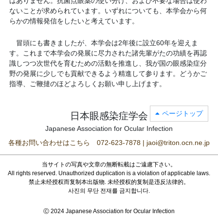
はありません。抗菌点眼薬の使い分け、および不要な場合は使わ
ないことが求められています。いずれについても、本学会から何
らかの情報発信をしたいと考えています。
冒頭にも書きましたが、本学会は2年後に設立60年を迎えま
す。これまで本学会の発展に尽力された諸先輩がたの功績を再認
識しつつ次世代を育むための活動を推進し、我が国の眼感染症分
野の発展に少しでも貢献できるよう精進して参ります。どうかご
指導、ご鞭撻のほどよろしくお願い申し上げます。
ページトップ
日本眼感染症学会
Japanese Association for Ocular Infection
各種お問い合わせはこちら 072-623-7878 | jaoi@triton.ocn.ne.jp
当サイトの写真や文章の無断転載はご遠慮下さい。
All rights reserved. Unauthorized duplication is a violation of applicable laws.
禁止未经授权而复制本出版物. 未经授权的复制是违反法律的。
사진의 무단 전재를 금지합니다.
Ⓒ 2024 Japanese Association for Ocular Infection