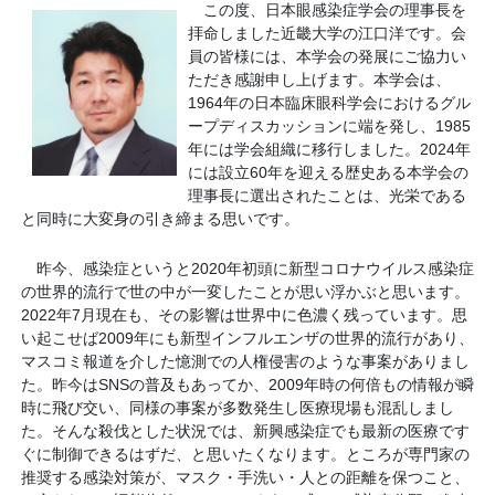
この度、日本眼感染症学会の理事長を
拝命しました近畿大学の江口洋です。会
員の皆様には、本学会の発展にご協力い
ただき感謝申し上げます。本学会は、
1964年の日本臨床眼科学会におけるグル
ープディスカッションに端を発し、1985
年には学会組織に移行しました。2024年
には設立60年を迎える歴史ある本学会の
理事長に選出されたことは、光栄である
と同時に大変身の引き締まる思いです。
昨今、感染症というと2020年初頭に新型コロナウイルス感染症
の世界的流行で世の中が一変したことが思い浮かぶと思います。
2022年7月現在も、その影響は世界中に色濃く残っています。思
い起こせば2009年にも新型インフルエンザの世界的流行があり、
マスコミ報道を介した憶測での人権侵害のような事案がありまし
た。昨今はSNSの普及もあってか、2009年時の何倍もの情報が瞬
時に飛び交い、同様の事案が多数発生し医療現場も混乱しまし
た。そんな殺伐とした状況では、新興感染症でも最新の医療です
ぐに制御できるはずだ、と思いたくなります。ところが専門家の
推奨する感染対策が、マスク・手洗い・人との距離を保つこと、