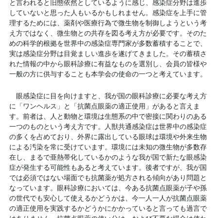
と言われると旧態依然としているように感じ、感染症分野は進歩
していないと思った人もいるかもしれません。感染症を上手に管
理するためには、薬剤や医療行為で微生物を制御しようという考
え方ではなく、微生物との共存を図る考え方が必要です。そのた
めの科学的根拠を世界中の感染症専門家が多数蓄積することで、
実は感染症分野は目覚ましい進歩を遂げてきました。その蓄積さ
れた情報の中から眼科診療に有益なものを選別し、会員の皆様や
一般の方に供与することも本学会の使命の一つと考えています。
眼感染症に目を向けますと、我が国の眼科診療に必要な考え方
に「ワンヘルス」と「抗菌点眼薬の適正使用」があると言えま
す。前者は、人と動物と環境は生態系の中で密接に関わりのある
一つのものという考え方です。人獣共通感染症は世界中の感染症
の多くを占めており、外界に露出している眼球は環境や外来生物
による汚染を常に受けています。環境には未知の微生物が多数存
在し、まるで亜熱帯化しているかのような我が国で新たな眼感染
症が発生する可能性もあると考えています。後者ですが、我が国
では必須ではない場面でも抗菌薬が処方される傾向があり問題と
なっています。眼科診療においては、今ある抗菌点眼薬が子や孫
の世代でも安心して使えるかどうかは、今一人一人が抗菌点眼薬
の適正使用を実践するかどうかにかかっていると言っても過言で