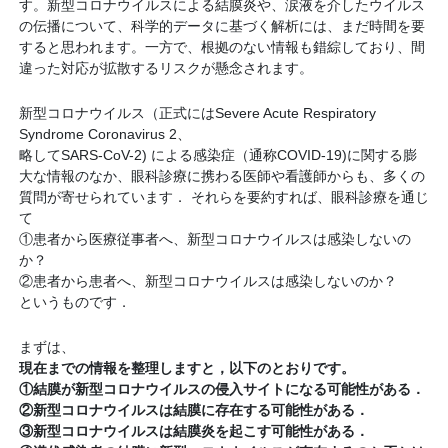
す。新型コロナウイルスによる結膜炎や、涙液を介したウイルス
の伝播について、科学的データに基づく解析には、まだ時間を要
すると思われます。一方で、根拠のない情報も錯綜しており、間
違った対応が拡散するリスクが懸念されます。
新型コロナウイルス（正式にはSevere Acute Respiratory
Syndrome Coronavirus 2、
略してSARS-CoV-2) による感染症（通称COVID-19)に関する膨
大な情報のなか、眼科診療に携わる医師や看護師からも、多くの
質問が寄せられています
． それらを要約すれば、眼科診療を通じ
て
①患者から医療従事者へ、新型コロナウイルスは感染しないの
か？
②患者から患者へ、新型コロナウイルスは感染しないのか？
というものです．
まずは、
現在までの情報を整理しますと，以下のとおりです。
①結膜が新型コロナウイルスの侵入サイトになる可能性がある．
②新型コロナウイルスは結膜に存在する可能性がある．
③新型コロナウイルスは結膜炎を起こす可能性がある．