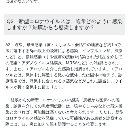
は確かなことです。
Q2 新型コロナウイルスは、通常どのように感染
しますか？結膜からも感染しますか？
A2 通常、飛沫感染（咳・くしゃみ・会話中の唾液など約1mで
床に落下する5μm以上の飛沫による感染：インフルエンザ、風疹
など）と、接触感染（手や皮膚の接触や汚染された物品を介して
の感染：アデノウイルス結膜炎、MRSAなど）の2経路とされま
す。また、エアロゾルを介した感染も指摘されています。エアロ
ゾルとは、気体中に浮遊する微小な液体または固体の粒子で、診
療現場では、呼気中に含まれる水蒸気などがこれに該当し、ウイ
ルスが長く空気中に留まります。
結膜からの新型コロナウイルスの感染（患者から医師への感
染，診療を介しての患者間伝播）は、咳やくしゃみなどの飛沫感
染と比べれば，可能性は高くないと考えられます． ただし、
新型
コロナウイルス感染を発症している可能性がある患者を診察する
際には、口、鼻に加えて眼も防護することを推奨します.