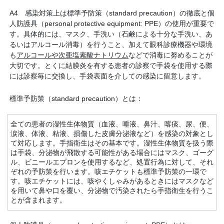
A4 感染対策上は標準予防策（standard precaution）の徹底と個
人防護具（personal protective equipment: PPE）の使用が重要で
す。具体的には、マスク、手洗い（石鹸による十分な手洗い、あ
るいはアルコール消毒）を行うこと、加えて眼科診療機器や環境
も
アルコールや次亜塩素酸ナトリウム
などで消毒に努めることが
大切です。とくに結膜炎を有する患者の診察で手袋を使用する際
には診察毎に交換し、手袋表面を介しての感染に留意します。
標準予防策（standard precaution）とは：
全ての患者の湿性生体物質（血液、唾液、鼻汁、喀痰、尿、便、
涙液、体液、粘液、損傷した皮膚分泌液など）を感染の対象とし
て対応します。手指衛生はその基本です。湿性生体物質を扱う際
は手袋、分泌物が飛散する可能性がある場合にはマスク、ゴーグ
ル、ビニールエプロンを使用するなど、処置行為に対して、それ
ぞれの予防策を行います。咳エチケットも標準予防策の一環で
す。咳エチケットには、咳やくしゃみがあるときにはマスクなど
を用いて鼻や口を覆い、分泌物で汚染されたら手指衛生を行うこ
とが含まれます。