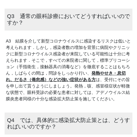
Q3 通常の眼科診療においてどうすればいいので
すか？
A3 結膜を介して新型コロナウイルスに感染するリスクは低いと
考えられます．しかし，感染者数の増加を背景に病院やクリニッ
クに新型コロナウイルス感染者が来院している可能性は十分に考
えられます．そこで，すべての来院者に関して，標準プリコーシ
ョン（手指衛生，接触器具の消毒など）を徹底することはもちろ
ん，しばらくの間は，問診をしっかり行い、
発熱やせき・息切
れ、だるさ（倦怠感）などの強い症状がある方
は、受付にその旨
を申し出て貰うようにしましょう。発熱，咳、感冒様症状が軽微
な状態で、眼科受診の必要な患者に対しては、アデノウイルス結
膜炎患者同様の十分な感染拡大防止策を施してください。
Q4 では、具体的に感染拡大防止策とは、どうす
ればいいのですか？